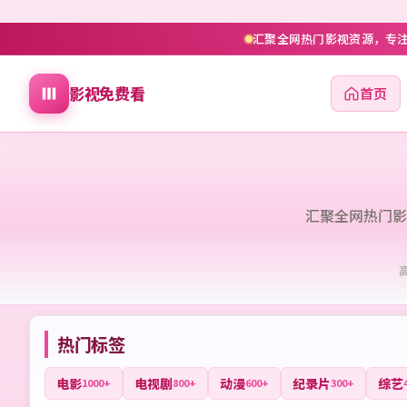
汇聚全网热门影视资源，专
影视免费看
首页
汇聚全网热门影
热门标签
电影
电视剧
动漫
纪录片
综艺
1000+
800+
600+
300+