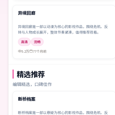
最新
异境回廊
异境回廊是一部以动漫为核心的影视作品，围绕危机、反
转与人物成长展开，整体节奏紧凑，值得推荐观看。
高清
流畅
5.2万
77个月前
精选推荐
编辑精选，口碑佳作
99:16
精选
断桥档案
断桥档案是一部以悬疑为核心的影视作品，围绕危机、反