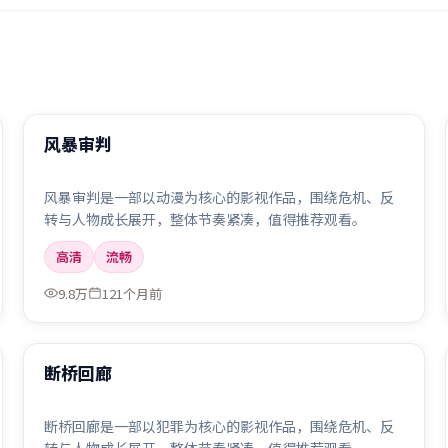
99:10
热门
风暴审判
风暴审判是一部以动漫为核心的影视作品，围绕危机、反
转与人物成长展开，整体节奏紧凑，值得推荐观看。
高清
流畅
9.8万
121个月前
99:02
热门
断桥回廊
断桥回廊是一部以犯罪为核心的影视作品，围绕危机、反
转与人物成长展开，整体节奏紧凑，值得推荐观看。