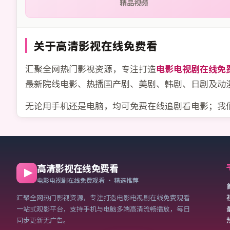
精品视频
关于
高清影视在线免费看
汇聚全网热门影视资源，专注打造
电影电视剧在线免
最新院线电影、热播国产剧、美剧、韩剧、日剧及动
无论用手机还是电脑，均可免费在线追剧看电影；我
高清影视在线免费看
电影电视剧在线免费观看
· 精选推荐
汇聚全网热门影视资源，专注打造
电影电视剧在线免费观看
一站式观影平台，支持手机与电脑多端高清流畅播放，每日
同步更新无广告。