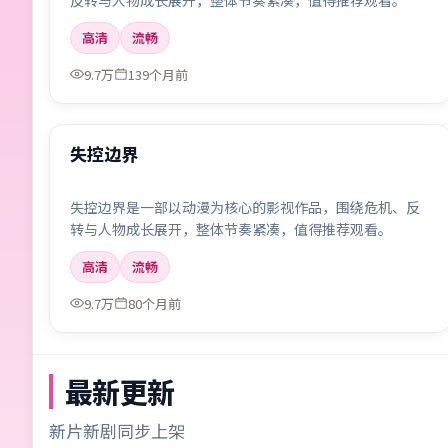
高清
流畅
9.7万
139个月前
99:59
热门
失控边界
失控边界是一部以动漫为核心的影视作品，围绕危机、反
转与人物成长展开，整体节奏紧凑，值得推荐观看。
高清
流畅
9.7万
80个月前
最新更新
新片新剧同步上架
98:25